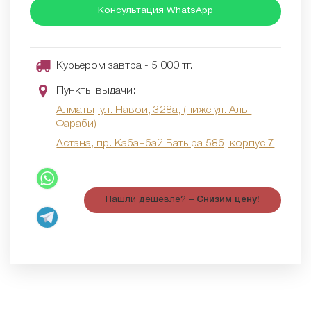
Консультация WhatsApp
Курьером завтра - 5 000 тг.
Пункты выдачи:
Алматы, ул. Навои, 328а, (ниже ул. Аль-
Фараби)
Астана, пр. Кабанбай Батыра 58б, корпус 7
Нашли дешевле? –
Снизим цену!