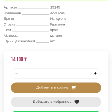
Артикул
23245
Коллекция
AddStoris
Бренд
Hansgrohe
Страна
Германия
Цвет
хром
Материал
металл
Единица измерения
шт
14 100 ₸
–
+
Добавить в козину
Добавить в избранное