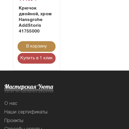
Крючок
двойной, хром
Hansgrohe
AddStoris
41755000
В корзину
Купить в 1 клик
О нас
Наши сертификаты
Проекты