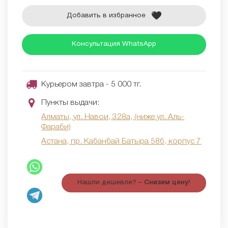
Добавить в избранное
Консультация WhatsApp
Курьером завтра - 5 000 тг.
Пункты выдачи:
Алматы, ул. Навои, 328а, (ниже ул. Аль-
Фараби)
Астана, пр. Кабанбай Батыра 58б, корпус 7
Нашли дешевле? –
Снизим цену!