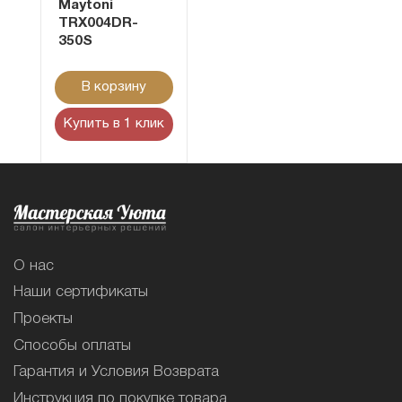
Maytoni
TRX004DR-
350S
В корзину
Купить в 1 клик
О нас
Наши сертификаты
Проекты
Способы оплаты
Гарантия и Условия Возврата
Инструкция по покупке товара