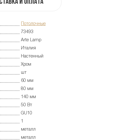
ставка и оплата
Потолочные
73493
Arte Lamp
Италия
Настенный
Хром
шт
60 мм
80 мм
140 мм
50 Вт
GU10
1
металл
металл