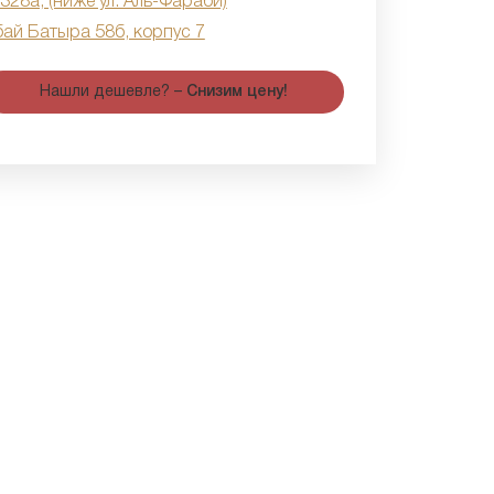
 328а, (ниже ул. Аль-Фараби)
бай Батыра 58б, корпус 7
Нашли дешевле? –
Снизим цену!