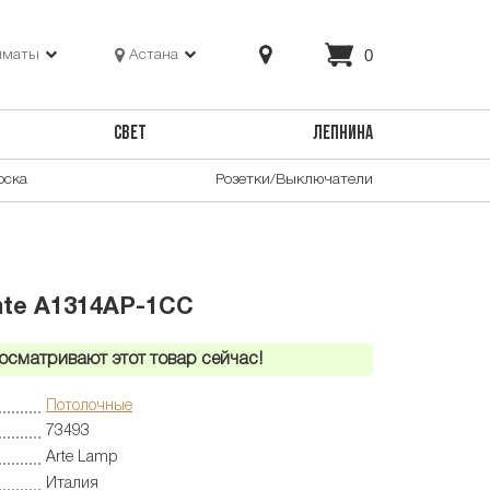
0
лматы
Астана
СВЕТ
ЛЕПНИНА
оска
Розетки/Выключатели
nte A1314AP-1CC
осматривают этот товар сейчас!
Потолочные
73493
Arte Lamp
Италия