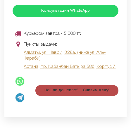
Консультация WhatsApp
Курьером завтра - 5 000 тг.
Пункты выдачи:
Алматы, ул. Навои, 328а, (ниже ул. Аль-
Фараби)
Астана, пр. Кабанбай Батыра 58б, корпус 7
Нашли дешевле? –
Снизим цену!