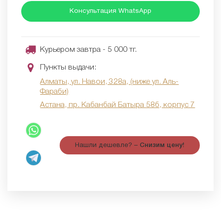
Консультация WhatsApp
Курьером завтра - 5 000 тг.
Пункты выдачи:
Алматы, ул. Навои, 328а, (ниже ул. Аль-
Фараби)
Астана, пр. Кабанбай Батыра 58б, корпус 7
Нашли дешевле? –
Снизим цену!