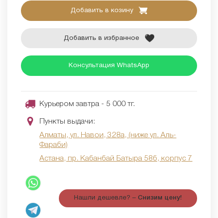
Добавить в козину
Добавить в избранное
Консультация WhatsApp
Курьером завтра - 5 000 тг.
Пункты выдачи:
Алматы, ул. Навои, 328а, (ниже ул. Аль-
Фараби)
Астана, пр. Кабанбай Батыра 58б, корпус 7
Нашли дешевле? –
Снизим цену!