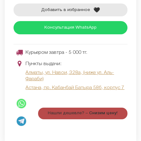
Добавить в избранное
Консультация WhatsApp
Курьером завтра - 5 000 тг.
Пункты выдачи:
Алматы, ул. Навои, 328а, (ниже ул. Аль-
Фараби)
Астана, пр. Кабанбай Батыра 58б, корпус 7
Нашли дешевле? –
Снизим цену!