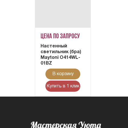
Цена по запросу
Настенный
светильник (бра)
Maytoni O414WL-
01BZ
В корзину
Купить в 1 клик