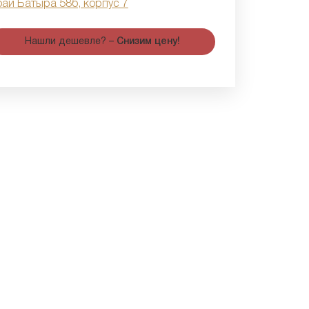
бай Батыра 58б, корпус 7
Нашли дешевле? –
Снизим цену!