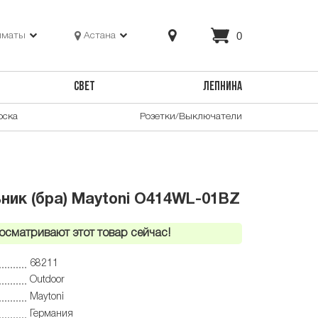
0
лматы
Астана
СВЕТ
ЛЕПНИНА
оска
Розетки/Выключатели
ник (бра) Maytoni O414WL-01BZ
осматривают этот товар сейчас!
68211
Outdoor
Maytoni
Германия