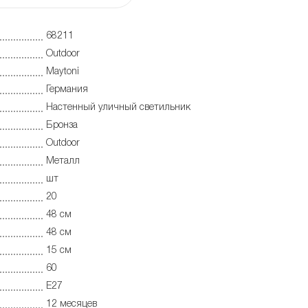
68211
Outdoor
Maytoni
Германия
Настенный уличный светильник
Бронза
Outdoor
Металл
шт
20
48 см
48 см
15 см
60
E27
12 месяцев