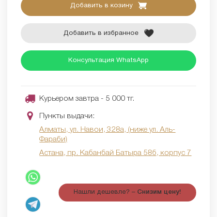
Добавить в козину
Добавить в избранное
Консультация WhatsApp
Курьером завтра - 5 000 тг.
Пункты выдачи:
Алматы, ул. Навои, 328а, (ниже ул. Аль-
Фараби)
Астана, пр. Кабанбай Батыра 58б, корпус 7
Нашли дешевле? –
Снизим цену!