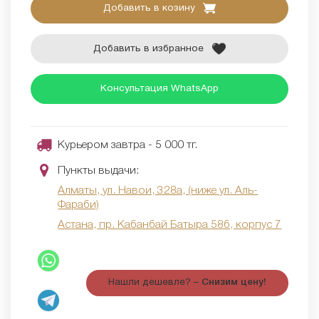
Добавить в козину
Добавить в избранное
Консультация WhatsApp
Курьером завтра - 5 000 тг.
Пункты выдачи:
Алматы, ул. Навои, 328а, (ниже ул. Аль-
Фараби)
Астана, пр. Кабанбай Батыра 58б, корпус 7
Нашли дешевле? –
Снизим цену!