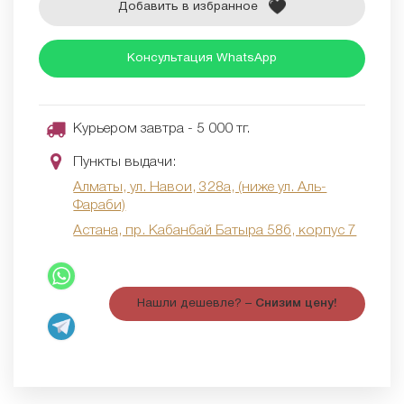
Добавить в избранное
Консультация WhatsApp
Курьером завтра - 5 000 тг.
Пункты выдачи:
Алматы, ул. Навои, 328а, (ниже ул. Аль-
Фараби)
Астана, пр. Кабанбай Батыра 58б, корпус 7
Нашли дешевле? –
Снизим цену!