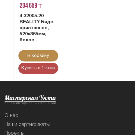
204 659 ₸
4.32005.20
REALITY Биде
приставное,
520x365мм,
белое
В корзину
Купить в 1 клик
О нас
Наши сертификаты
Проекты