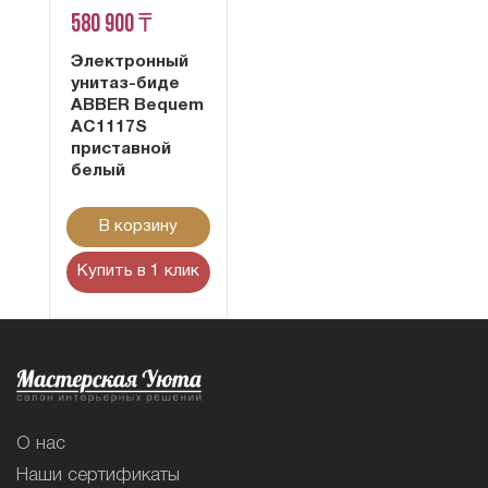
580 900 ₸
Электронный
унитаз-биде
ABBER Bequem
AC1117S
приставной
белый
В корзину
Купить в 1 клик
О нас
Наши сертификаты