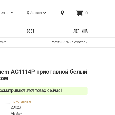
0
лматы
Астана
СВЕТ
ЛЕПНИНА
оска
Розетки/Выключатели
uem AC1114P приставной белый
вом
осматривают этот товар сейчас!
Приставные
23623
ABBER