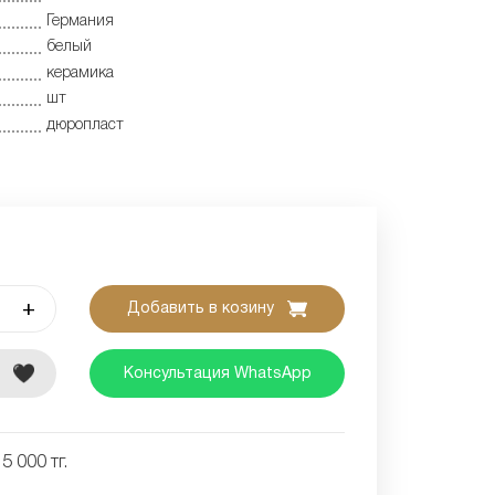
Германия
белый
керамика
шт
дюропласт
+
Добавить в козину
е
Консультация WhatsApp
5 000 тг.