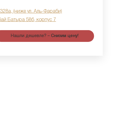
 328а, (ниже ул. Аль-Фараби)
бай Батыра 58б, корпус 7
Нашли дешевле? –
Снизим цену!