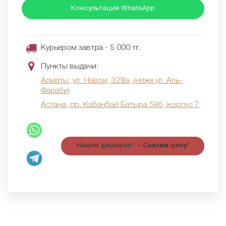
Консультация WhatsApp
Курьером завтра - 5 000 тг.
Пункты выдачи:
Алматы, ул. Навои, 328а, (ниже ул. Аль-
Фараби)
Астана, пр. Кабанбай Батыра 58б, корпус 7
Нашли дешевле? –
Снизим цену!