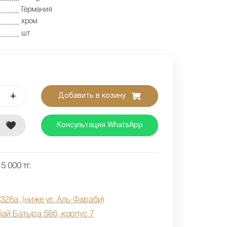
Германия
хром
шт
+
Добавить в козину
е
Консультация WhatsApp
5 000 тг.
 328а, (ниже ул. Аль-Фараби)
бай Батыра 58б, корпус 7