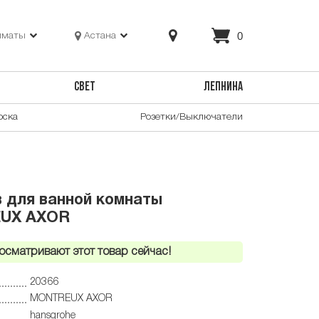
0
лматы
Астана
СВЕТ
ЛЕПНИНА
оска
Розетки/Выключатели
 для ванной комнаты
EUX AXOR
осматривают этот товар сейчас!
20366
MONTREUX AXOR
hansgrohe