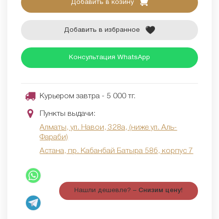
Добавить в козину
Добавить в избранное
Консультация WhatsApp
Курьером завтра - 5 000 тг.
Пункты выдачи:
Алматы, ул. Навои, 328а, (ниже ул. Аль-
Фараби)
Астана, пр. Кабанбай Батыра 58б, корпус 7
Нашли дешевле? –
Снизим цену!