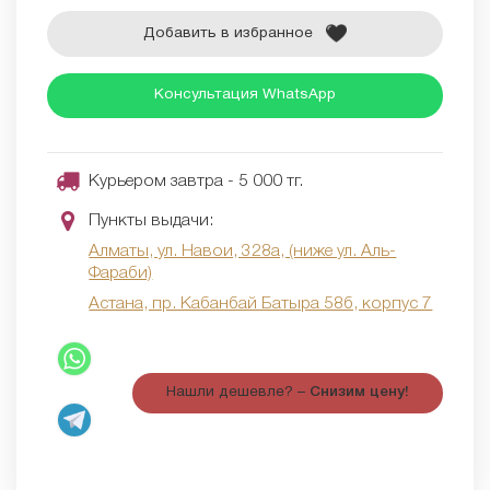
Добавить в избранное
Консультация WhatsApp
Курьером завтра - 5 000 тг.
Пункты выдачи:
Алматы, ул. Навои, 328а, (ниже ул. Аль-
Фараби)
Астана, пр. Кабанбай Батыра 58б, корпус 7
Нашли дешевле? –
Снизим цену!