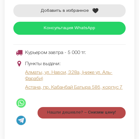
Добавить в избранное
Консультация WhatsApp
Курьером завтра - 5 000 тг.
Пункты выдачи:
Алматы, ул. Навои, 328а, (ниже ул. Аль-
Фараби)
Астана, пр. Кабанбай Батыра 58б, корпус 7
Нашли дешевле? –
Снизим цену!