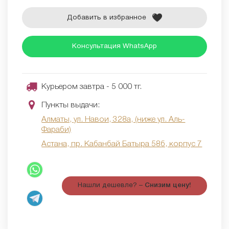
Добавить в избранное
Консультация WhatsApp
Курьером завтра - 5 000 тг.
Пункты выдачи:
Алматы, ул. Навои, 328а, (ниже ул. Аль-
Фараби)
Астана, пр. Кабанбай Батыра 58б, корпус 7
Нашли дешевле? –
Снизим цену!