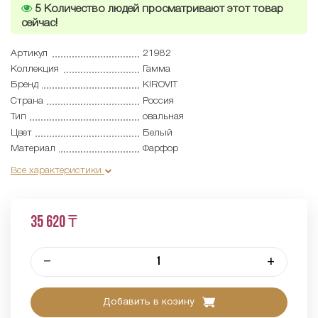
5
Количество людей просматривают этот товар
сейчас!
Артикул
21982
Коллекция
Гамма
Бренд
KIROVIT
Страна
Россия
Тип
овальная
Цвет
Белый
Материал
Фарфор
Все характеристики
35 620 ₸
–
+
Добавить в козину