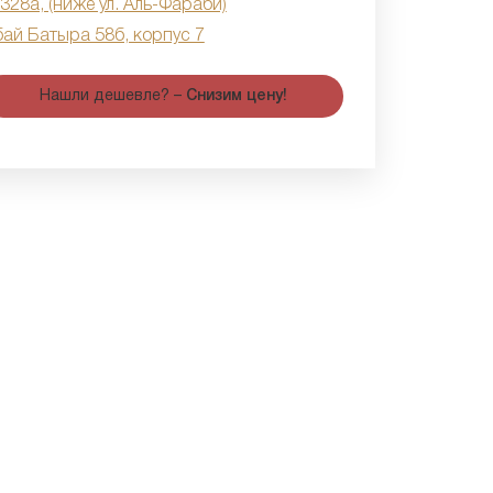
 328а, (ниже ул. Аль-Фараби)
бай Батыра 58б, корпус 7
Нашли дешевле? –
Снизим цену!