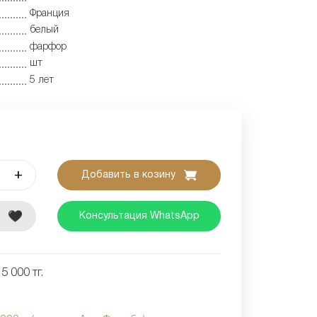
Франция
белый
фарфор
шт
5 лет
+
Добавить в козину
е
Консультация WhatsApp
5 000 тг.