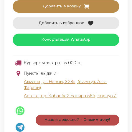
Добавить в козину
Добавить в избранное
Консультация WhatsApp
Курьером завтра - 5 000 тг.
Пункты выдачи:
Алматы, ул. Навои, 328а, (ниже ул. Аль-
Фараби)
Астана, пр. Кабанбай Батыра 58б, корпус 7
Нашли дешевле? –
Снизим цену!