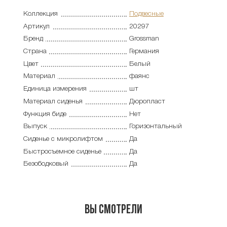
Коллекция
Подвесные
Артикул
20297
Бренд
Grossman
Страна
Германия
Цвет
Белый
Материал
фаянс
Единица измерения
шт
Материал сиденья
Дюропласт
Функция биде
Нет
Выпуск
Горизонтальный
Сиденье с микролифтом
Да
Быстросъемное сиденье
Да
Безободковый
Да
Вы смотрели