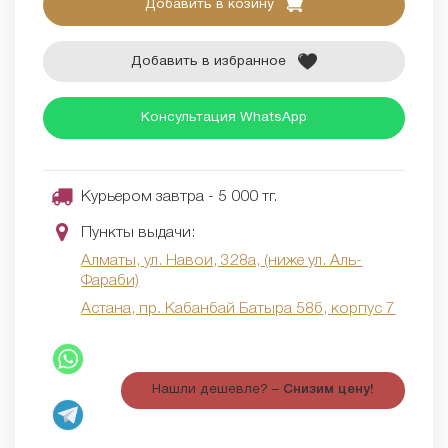
Добавить в козину
Добавить в избранное
Консультация WhatsApp
Курьером завтра - 5 000 тг.
Пункты выдачи:
Алматы, ул. Навои, 328а, (ниже ул. Аль-
Фараби)
Астана, пр. Кабанбай Батыра 58б, корпус 7
Нашли дешевле? –
Снизим цену!