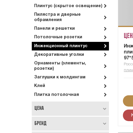
Плинтус (скрытое освещение)
Пилястра и дверные
обрамления
Панели и решетки
Цен
Потолочные розетки
Ин
Инжекционный плинтус
пли
Декоративные уголки
97*
Орнаменты (элементы,
Росс
розетки)
плин
Заглушки к молдингам
Клей
Плитка потолочная
Цена
Бренд