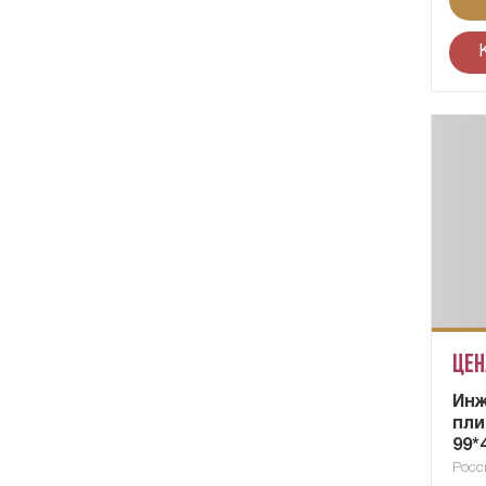
Цен
Ин
пли
99*
Росс