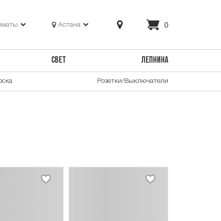
0
лматы
Астана
СВЕТ
ЛЕПНИНА
оска
Розетки/Выключатели