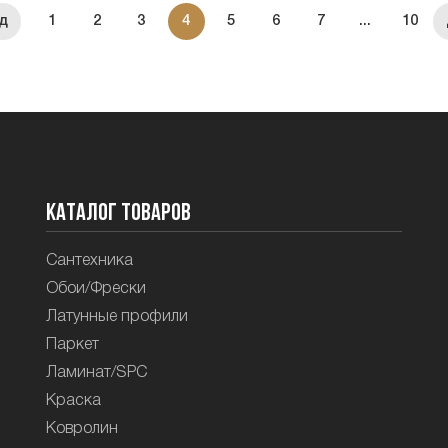
1
2
3
4
5
6
7
...
10
Каталог товаров
Сантехника
Обои/Фрески
Латунные профили
Паркет
Ламинат/SPC
Краска
Ковролин