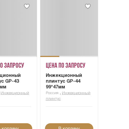
по запросу
Цена по запросу
ционный
Инжекционный
ус GP-43
плинтус GP-44
9мм
99*47мм
,
,
Инжекционный
Россия
Инжекционный
плинтус
 корзину
В корзину