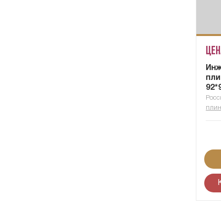
Цен
Ин
пли
92*
Росс
плин