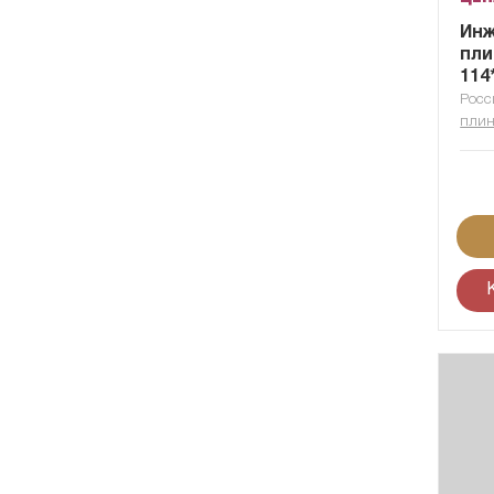
Ин
пли
114
Росс
плин