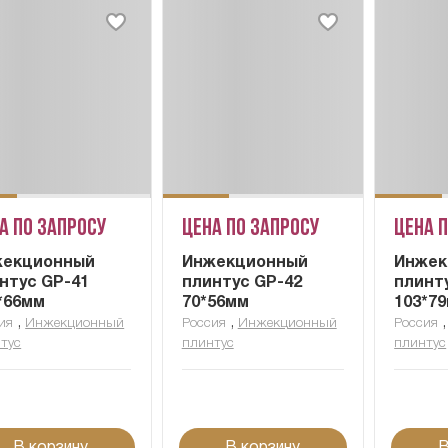
а по запросу
Цена по запросу
Цена 
жекционный
Инжекционный
Инжек
нтус GP-41
плинтус GP-42
плинт
*66мм
70*56мм
103*7
,
,
ия
Инжекционный
Россия
Инжекционный
Россия
тус
плинтус
плинтус
В корзину
В корзину
В