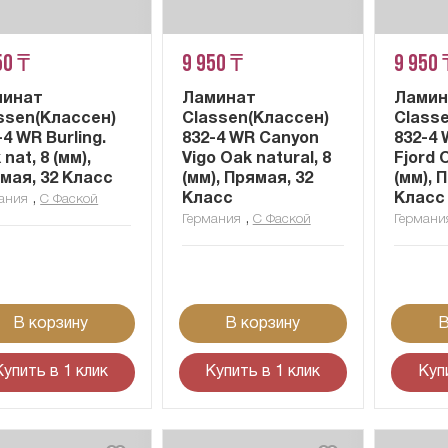
50 ₸
9 950 ₸
9 950 
минат
Ламинат
Ламин
ssen(Классен)
Classen(Классен)
Class
-4 WR Burling.
832-4 WR Canyon
832-4
nat, 8 (мм),
Vigo Oak natural, 8
Fjord 
мая, 32 Класс
(мм), Прямая, 32
(мм), 
,
Класс
Класс
ания
С Фаской
,
Германия
С Фаской
Германи
В корзину
В корзину
В
Купить в 1 клик
Купить в 1 клик
Куп