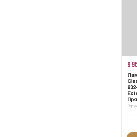
9 9
Ла
Cla
832
Exte
Пря
Герм