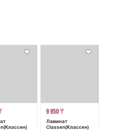
₸
9 950 ₸
ат
Ламинат
en(Классен)
Classen(Классен)