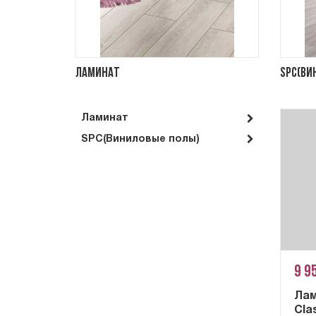
Ламинат
SPC(Ви
Ламинат
SPC(Виниловые полы)
9 9
Ла
Cla