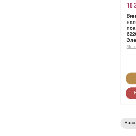
10 
Вин
нап
пок
622
Эле
Ston