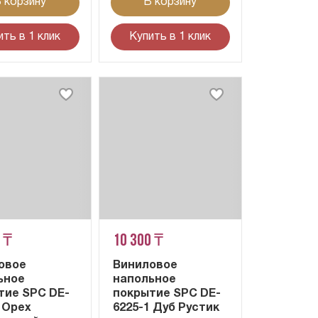
 корзину
В корзину
ить в 1 клик
Купить в 1 клик
 ₸
10 300 ₸
овое
Виниловое
ьное
напольное
тие SPC DE-
покрытие SPC DE-
 Орех
6225-1 Дуб Рустик