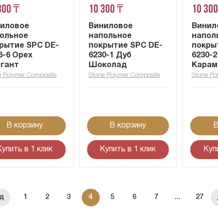
300 ₸
10 300 ₸
10 300
иловое
Виниловое
Винил
ольное
напольное
напол
рытие SPC DE-
покрытие SPC DE-
покры
6-6 Орех
6230-1 Дуб
6230-2
гант
Шоколад
Карам
e Polymer Composite
Stone Polymer Composite
Stone Po
В корзину
В корзину
В
Купить в 1 клик
Купить в 1 клик
Куп
1
2
3
4
5
6
7
...
27