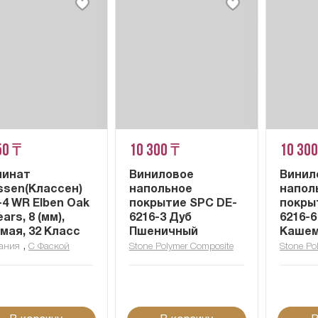
50 ₸
10 300 ₸
10 300
минат
Виниловое
Винил
ssen(Классен)
напольное
напол
-4 WR Elben Oak
покрытие SPC DE-
покры
ars, 8 (мм),
6216-3 Дуб
6216-6
мая, 32 Класс
Пшеничный
Каше
,
ания
С Фаской
Stone Polymer Composite
Stone Po