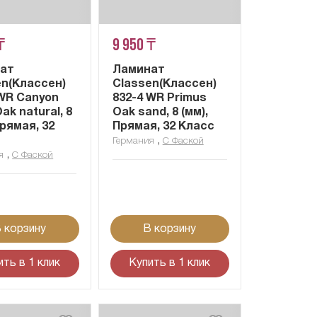
₸
9 950 ₸
ат
Ламинат
en(Классен)
Classen(Классен)
 WR Canyon
832-4 WR Primus
Oak natural, 8
Oak sand, 8 (мм),
Прямая, 32
Прямая, 32 Класс
,
Германия
С Фаской
,
я
С Фаской
 корзину
В корзину
ить в 1 клик
Купить в 1 клик