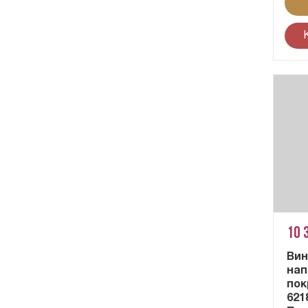
10 
Вин
нап
пок
621