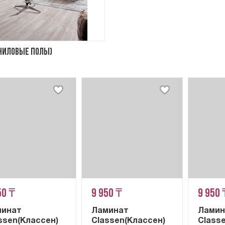
ниловые полы)
50 ₸
9 950 ₸
9 950 
минат
Ламинат
Ламин
ssen(Классен)
Classen(Классен)
Class