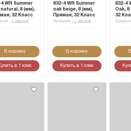
-4 WR Summer
832-4 WR Summer
832-4 
natural, 8 (мм),
oak beige, 8 (мм),
Oak, 8
мая, 32 Класс
Прямая, 32 Класс
32 Кл
,
,
ания
С Фаской
Германия
С Фаской
Германи
В корзину
В корзину
В
Купить в 1 клик
Купить в 1 клик
Куп