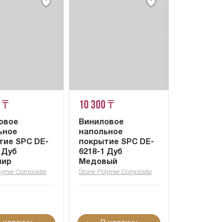
 ₸
10 300 ₸
овое
Виниловое
ьное
напольное
тие SPC DE-
покрытие SPC DE-
 Дуб
6218-1 Дуб
мир
Медовый
lymer Composite
Stone Polymer Composite