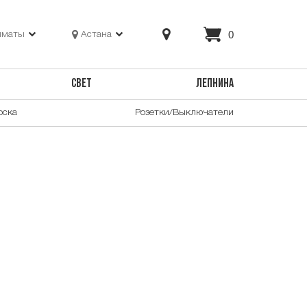
0
лматы
Астана
СВЕТ
ЛЕПНИНА
оска
Розетки/Выключатели