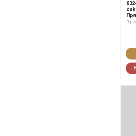
832
oak 
Пря
Герм