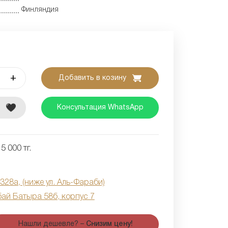
Финляндия
+
Добавить в козину
е
Консультация WhatsApp
5 000 тг.
 328а, (ниже ул. Аль-Фараби)
бай Батыра 58б, корпус 7
Нашли дешевле? –
Снизим цену!