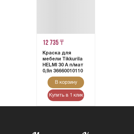
12 735 ₸
Краска для
мебели Tikkurila
HELMI 30 A п/мат
0,9л 36660010110
В корзину
Купить в 1 клик