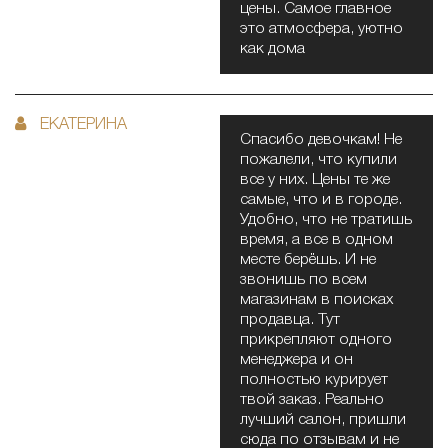
цены. Самое главное
это атмосфера, уютно
как дома
ЕКАТЕРИНА
Спасибо девочкам! Не
пожалели, что купили
все у них. Цены те же
самые, что и в городе.
Удобно, что не тратишь
время, а все в одном
месте берёшь. И не
звонишь по всем
магазинам в поисках
продавца. Тут
прикрепляют одного
менеджера и он
полностью курирует
твой заказ. Реально
лучший салон, пришли
сюда по отзывам и не