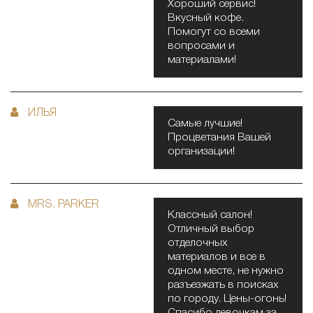
Хороший сервис!
Вкусный кофе.
Помогут со всеми
вопросами и
материалами!
ИЛЬЯ
Самые лучшие!
Процветания Вашей
организации!
MRS. PARKER
Классный салон!
Отличный выбор
отделочных
материалов и все в
одном месте, не нужно
разъезжать в поисках
по городу. Цены-огонь!
Спасибо девочкам за