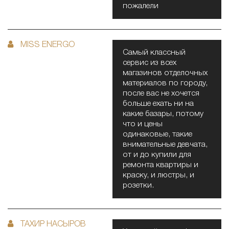
пожалели
MISS ENERGO
Самый классный
сервис из всех
магазинов отделочных
материалов по городу,
после вас не хочется
больше ехать ни на
какие базары, потому
что и цены
одинаковые, такие
внимательные девчата,
от и до купили для
ремонта квартиры и
краску, и люстры, и
розетки.
ТАХИР НАСЫРОВ