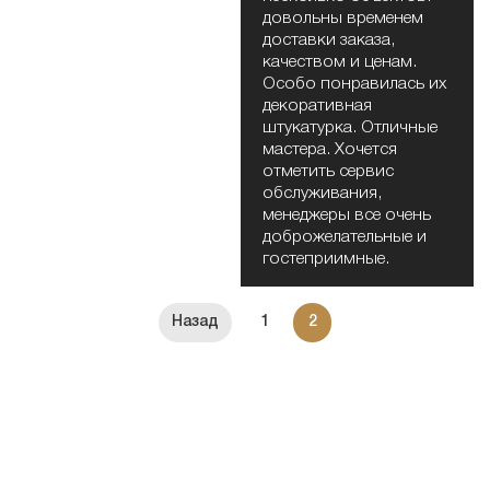
довольны временем
доставки заказа,
качеством и ценам.
Особо понравилась их
декоративная
штукатурка. Отличные
мастера. Хочется
отметить сервис
обслуживания,
менеджеры все очень
доброжелательные и
гостеприимные.
1
2