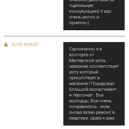
тщательную
консультацию) У вас
очень уютно и
приятно:)
ALIYA ASKAR
Однозначно я в
восторге от
Мастерской уюта,
название соответствует
уюту который
присутствует в
магазине ! Порадовал
большой ассортимент
и персонал . Все
молодцы. Все очень
понравилось , если
снова затею ремонт в
квартире ,сразу к вам