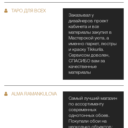
ТАРО ДЛЯ ВСЕХ
Заказывал у
дизайнеров проект
кабинета и все
материалы закупил в
Мастерской уюта, а
именно паркет, люстры
и краску Tikkurila.
Сервисом доволен,
СПАСИБО вам за
качественные
материалы
ALMA RAMANKULOVA
Самый лучший магазин
по ассортименту
современных
однотонных обоев.
Покупали обои на
несколько объектов: