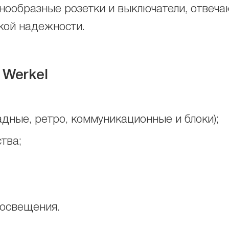
знообразные розетки и выключатели, отве
кой надежности.
и
Werkel
адные, ретро, коммуникационные и блоки);
тва;
освещения.