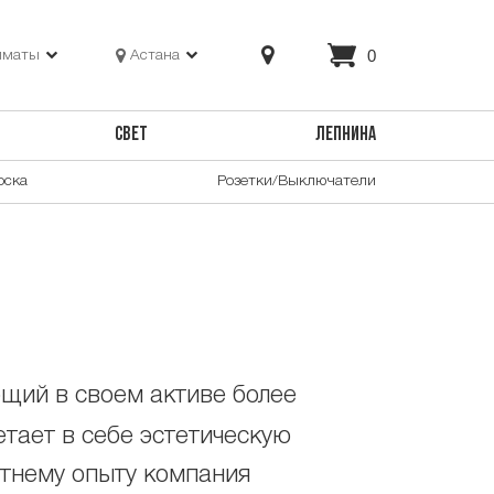
0
лматы
Астана
СВЕТ
ЛЕПНИНА
оска
Розетки/Выключатели
щий в своем активе более
етает в себе эстетическую
етнему опыту компания