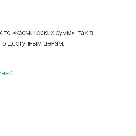
х-то «космических сумм», так в
по доступным ценам.
сны: