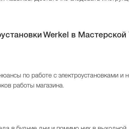
оустановки
Werkel в Мастерской
нюансы по работе с электроустановками и 
оков работы магазина.
еда в будние дни и помимо них в выходной д