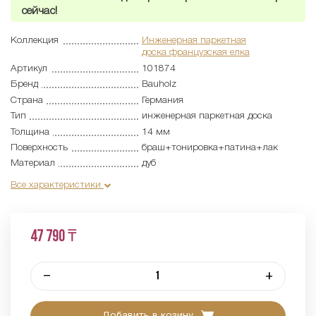
сейчас!
Коллекция
Инженерная паркетная
доска французская елка
Артикул
101874
Бренд
Bauholz
Страна
Германия
Тип
инженерная паркетная доска
Толщина
14 мм
Поверхность
браш+тонировка+патина+лак
Материал
дуб
Все характеристики
47 790 ₸
–
+
Добавить в козину