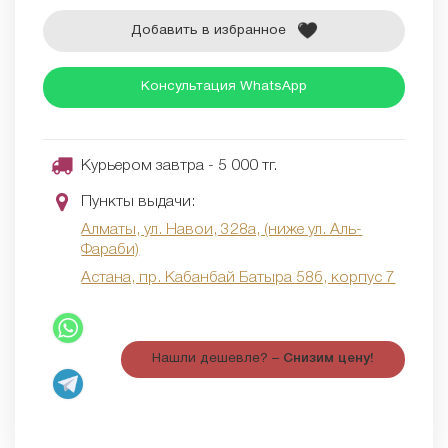
Добавить в избранное
Консультация WhatsApp
Курьером завтра - 5 000 тг.
Пункты выдачи:
Алматы, ул. Навои, 328а, (ниже ул. Аль-
Фараби)
Астана, пр. Кабанбай Батыра 58б, корпус 7
Нашли дешевле? –
Снизим цену!