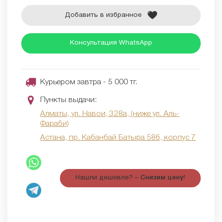
Добавить в избранное
Консультация WhatsApp
Курьером завтра - 5 000 тг.
Пункты выдачи:
Алматы, ул. Навои, 328а, (ниже ул. Аль-
Фараби)
Астана, пр. Кабанбай Батыра 58б, корпус 7
Нашли дешевле? –
Снизим цену!