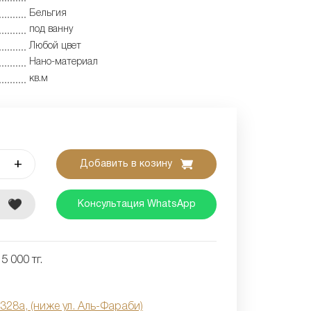
Бельгия
под ванну
Любой цвет
Нано-материал
кв.м
+
Добавить в козину
е
Консультация WhatsApp
5 000 тг.
 328а, (ниже ул. Аль-Фараби)