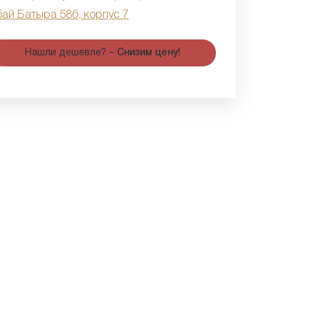
бай Батыра 58б, корпус 7
Нашли дешевле? –
Снизим цену!