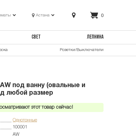
0
лматы
Астана
СВЕТ
ЛЕПНИНА
оска
Розетки/Выключатели
AW под ванну (овальные и
од любой размер
осматривают этот товар сейчас!
Однотонные
100001
AW