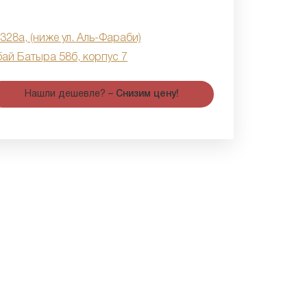
 328а, (ниже ул. Аль-Фараби)
бай Батыра 58б, корпус 7
Нашли дешевле? –
Снизим цену!