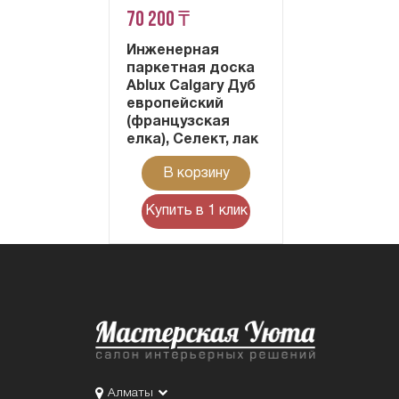
70 200 ₸
Инженерная
паркетная доска
Ablux Calgary Дуб
европейский
(французская
елка), Селект, лак
В корзину
Купить в 1 клик
Алматы