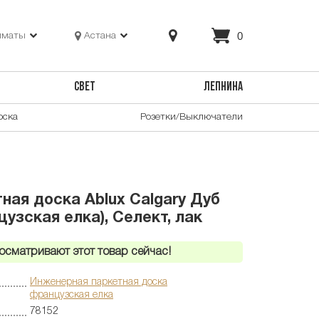
0
лматы
Астана
СВЕТ
ЛЕПНИНА
оска
Розетки/Выключатели
ная доска Ablux Calgary Дуб
узская елка), Селект, лак
осматривают этот товар сейчас!
Инженерная паркетная доска
французская елка
78152