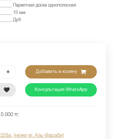
Паркетная доска однополосная
15 мм
Дуб
+
Добавить в козину
е
Консультация WhatsApp
5 000 тг.
 328а, (ниже ул. Аль-Фараби)