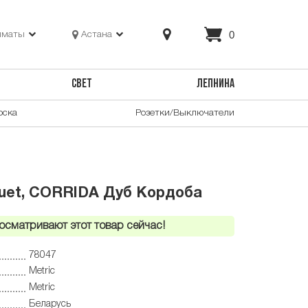
0
лматы
Астана
СВЕТ
ЛЕПНИНА
оска
Розетки/Выключатели
quet, CORRIDA Дуб Кордоба
осматривают этот товар сейчас!
78047
Metric
Metric
Беларусь