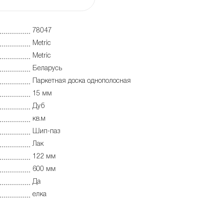
78047
Metric
Metric
Беларусь
Паркетная доска однополосная
15 мм
Дуб
кв.м
Шип-паз
Лак
122 мм
600 мм
Да
елка