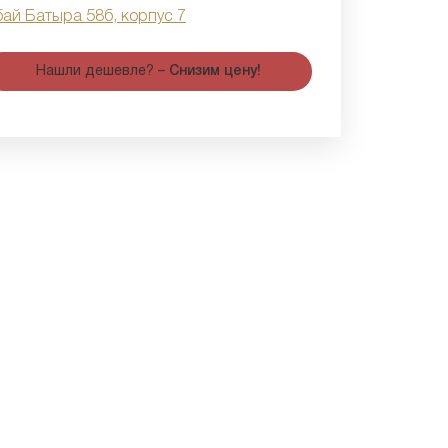
бай Батыра 58б, корпус 7
Нашли дешевле? –
Снизим цену!