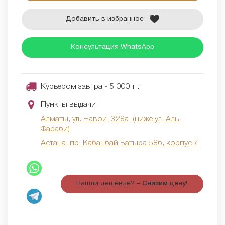
Добавить в избранное
Консультация WhatsApp
Курьером завтра - 5 000 тг.
Пункты выдачи:
Алматы, ул. Навои, 328а, (ниже ул. Аль-
Фараби)
Астана, пр. Кабанбай Батыра 58б, корпус 7
Нашли дешевле? –
Снизим цену!