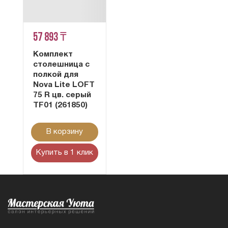
57 893 ₸
Комплект
столешница с
полкой для
Nova Lite LOFT
75 R цв. серый
TF01 (261850)
В корзину
Купить в 1 клик