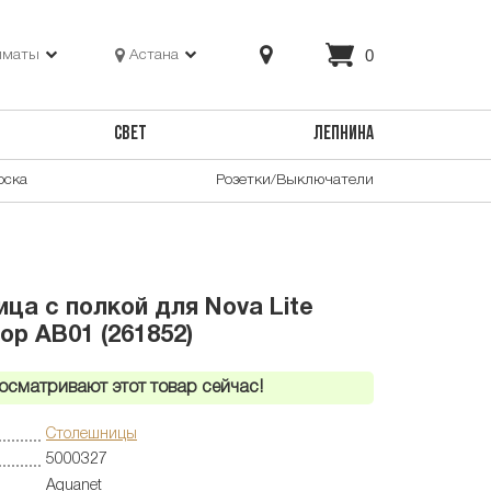
0
лматы
Астана
СВЕТ
ЛЕПНИНА
оска
Розетки/Выключатели
ца с полкой для Nova Lite
ор АВ01 (261852)
осматривают этот товар сейчас!
Столешницы
5000327
Aquanet