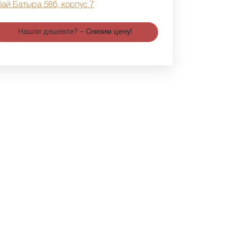
бай Батыра 58б, корпус 7
Нашли дешевле? –
Снизим цену!