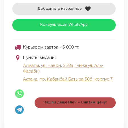
Добавить в избранное
Консультация WhatsApp
Курьером завтра - 5 000 тг.
Пункты выдачи:
Алматы, ул. Навои, 328а, (ниже ул. Аль-
Фараби)
Астана, пр. Кабанбай Батыра 58б, корпус 7
Нашли дешевле? –
Снизим цену!