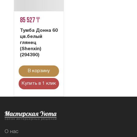
85 527 ₸
Тумба Донна 60
цв.белый
глянец
(Shenxin)
(294390)
В корзину
Купить в 1 клик
О нас