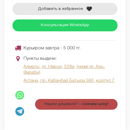
Добавить в избранное
Консультация WhatsApp
Курьером завтра - 5 000 тг.
Пункты выдачи:
Алматы, ул. Навои, 328а, (ниже ул. Аль-
Фараби)
Астана, пр. Кабанбай Батыра 58б, корпус 7
Нашли дешевле? –
Снизим цену!