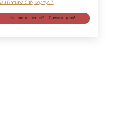
бай Батыра 58б, корпус 7
Нашли дешевле? –
Снизим цену!