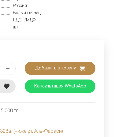
Россия
Белый глянец
ЛДСП/МДФ
шт
+
Добавить в козину
е
Консультация WhatsApp
5 000 тг.
 328а, (ниже ул. Аль-Фараби)