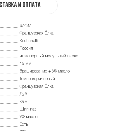
ставка и оплата
67437
Французская Ёлка
Kochanelli
Россия
инженерный модульный паркет
15 мм
браширование + УФ масло
Темно-коричневый
Французская Ёлка
Дуб
кв.м
Шип-паз
УФ-масло
Есть