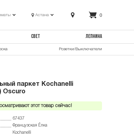
0
лматы
Астана
СВЕТ
ЛЕПНИНА
оска
Розетки/Выключатели
ный паркет Kochanelli
) Oscuro
осматривают этот товар сейчас!
67437
Французская Ёлка
Kochanelli