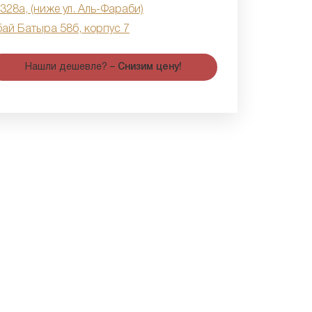
 328а, (ниже ул. Аль-Фараби)
бай Батыра 58б, корпус 7
Нашли дешевле? –
Снизим цену!