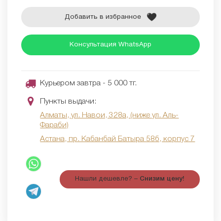
Добавить в избранное
Консультация WhatsApp
Курьером завтра - 5 000 тг.
Пункты выдачи:
Алматы, ул. Навои, 328а, (ниже ул. Аль-
Фараби)
Астана, пр. Кабанбай Батыра 58б, корпус 7
Нашли дешевле? –
Снизим цену!