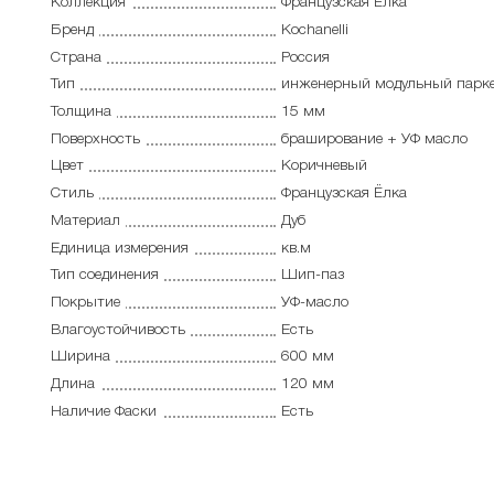
Коллекция
Французская Ёлка
Бренд
Kochanelli
Страна
Россия
Тип
инженерный модульный парк
Толщина
15 мм
Поверхность
браширование + УФ масло
Цвет
Коричневый
Стиль
Французская Ёлка
Материал
Дуб
Единица измерения
кв.м
Тип соединения
Шип-паз
Покрытие
УФ-масло
Влагоустойчивость
Есть
Ширина
600 мм
Длина
120 мм
Наличие Фаски
Есть