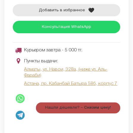
Добавить в избранное
Консультация WhatsApp
Курьером завтра - 5 000 тг.
Пункты выдачи:
Алматы, ул. Навои, 328а, (ниже ул. Аль-
Фараби)
Астана, пр. Кабанбай Батыра 58б, корпус 7
Нашли дешевле? –
Снизим цену!