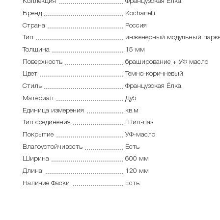
Коллекция
Французская Ёлка
Бренд
Kochanelli
Страна
Россия
Тип
инженерный модульный парк
Толщина
15 мм
Поверхность
браширование + УФ масло
Цвет
Темно-коричневый
Стиль
Французская Ёлка
Материал
Дуб
Единица измерения
кв.м
Тип соединения
Шип-паз
Покрытие
УФ-масло
Влагоустойчивость
Есть
Ширина
600 мм
Длина
120 мм
Наличие Фаски
Есть