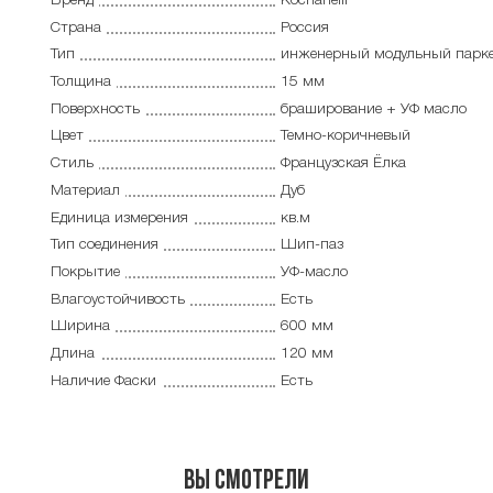
Бренд
Kochanelli
Страна
Россия
Тип
инженерный модульный парк
Толщина
15 мм
Поверхность
браширование + УФ масло
Цвет
Темно-коричневый
Стиль
Французская Ёлка
Материал
Дуб
Единица измерения
кв.м
Тип соединения
Шип-паз
Покрытие
УФ-масло
Влагоустойчивость
Есть
Ширина
600 мм
Длина
120 мм
Наличие Фаски
Есть
Вы смотрели