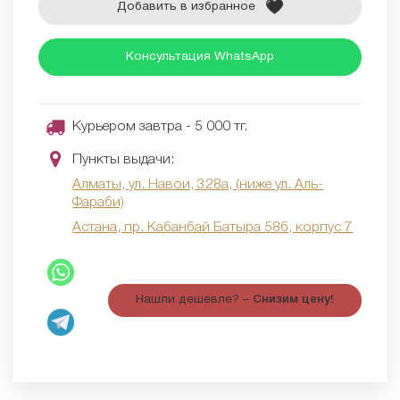
Добавить в избранное
Консультация WhatsApp
Курьером завтра - 5 000 тг.
Пункты выдачи:
Алматы, ул. Навои, 328а, (ниже ул. Аль-
Фараби)
Астана, пр. Кабанбай Батыра 58б, корпус 7
Нашли дешевле? –
Снизим цену!