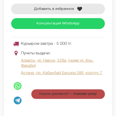
Добавить в избранное
Консультация WhatsApp
Курьером завтра - 5 000 тг.
Пункты выдачи:
Алматы, ул. Навои, 328а, (ниже ул. Аль-
Фараби)
Астана, пр. Кабанбай Батыра 58б, корпус 7
Нашли дешевле? –
Снизим цену!