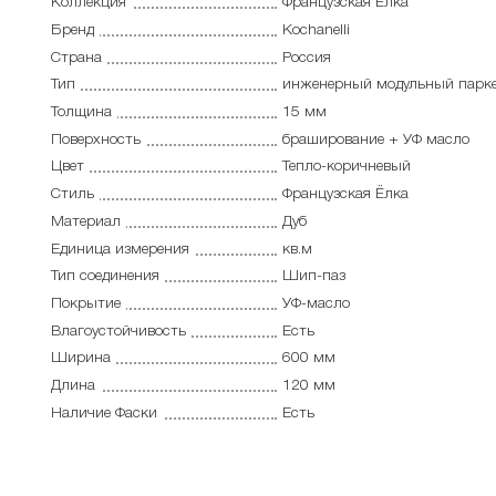
Коллекция
Французская Ёлка
Бренд
Kochanelli
Страна
Россия
Тип
инженерный модульный парк
Толщина
15 мм
Поверхность
браширование + УФ масло
Цвет
Тепло-коричневый
Стиль
Французская Ёлка
Материал
Дуб
Единица измерения
кв.м
Тип соединения
Шип-паз
Покрытие
УФ-масло
Влагоустойчивость
Есть
Ширина
600 мм
Длина
120 мм
Наличие Фаски
Есть