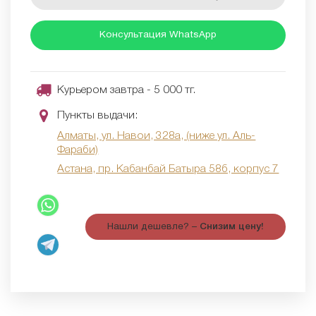
Консультация WhatsApp
Курьером завтра - 5 000 тг.
Пункты выдачи:
Алматы, ул. Навои, 328а, (ниже ул. Аль-
Фараби)
Астана, пр. Кабанбай Батыра 58б, корпус 7
Нашли дешевле? –
Снизим цену!