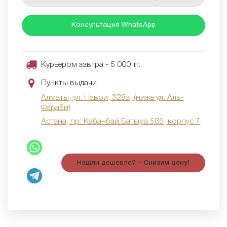
Консультация WhatsApp
Курьером завтра - 5 000 тг.
Пункты выдачи:
Алматы, ул. Навои, 328а, (ниже ул. Аль-
Фараби)
Астана, пр. Кабанбай Батыра 58б, корпус 7
Нашли дешевле? –
Снизим цену!