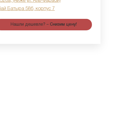
 328а, (ниже ул. Аль-Фараби)
бай Батыра 58б, корпус 7
Нашли дешевле? –
Снизим цену!