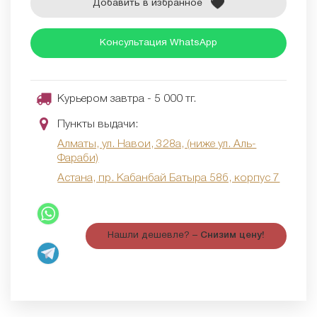
Добавить в избранное
Консультация WhatsApp
Курьером завтра - 5 000 тг.
Пункты выдачи:
Алматы, ул. Навои, 328а, (ниже ул. Аль-
Фараби)
Астана, пр. Кабанбай Батыра 58б, корпус 7
Нашли дешевле? –
Снизим цену!