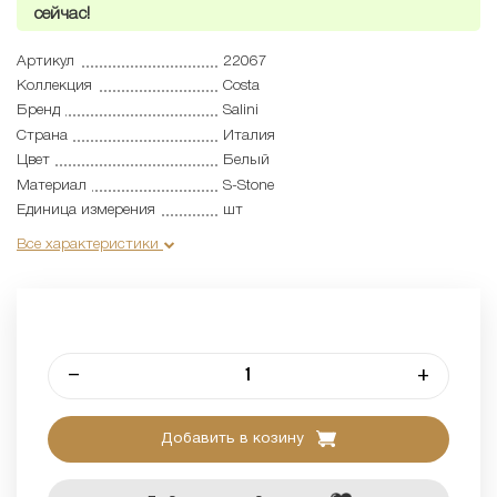
сейчас!
Артикул
22067
Коллекция
Costa
Бренд
Salini
Страна
Италия
Цвет
Белый
Материал
S-Stone
Единица измерения
шт
Все характеристики
–
+
Добавить в козину