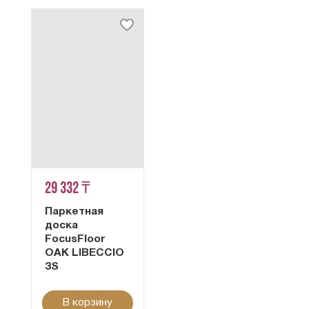
29 332 ₸
Паркетная
доска
FocusFloor
OAK LIBECCIO
3S
В корзину