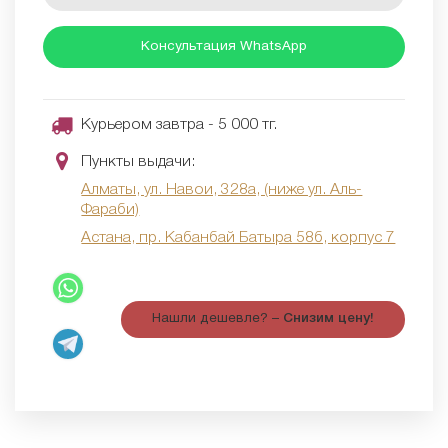
Консультация WhatsApp
Курьером завтра - 5 000 тг.
Пункты выдачи:
Алматы, ул. Навои, 328а, (ниже ул. Аль-
Фараби)
Астана, пр. Кабанбай Батыра 58б, корпус 7
Нашли дешевле? –
Снизим цену!